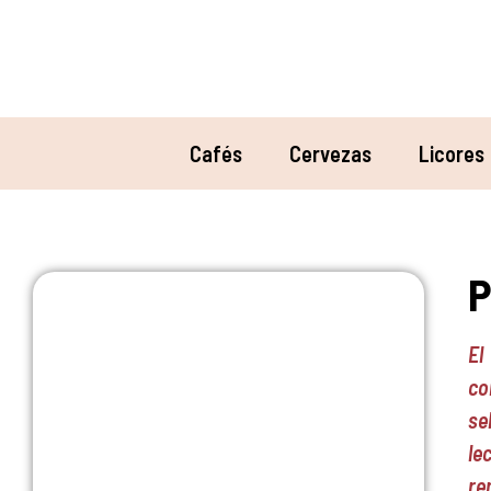
Cafés
Cervezas
Licores
P
El
co
se
le
re