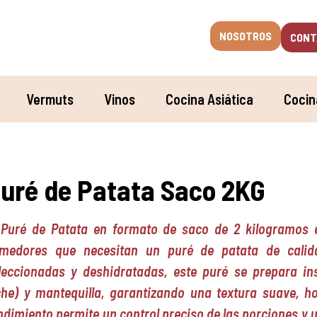
NOSOTROS
CONT
Vermuts
Vinos
Cocina Asiática
Cocin
uré de Patata Saco 2KG
 Puré de Patata en formato de saco de 2 kilogramos e
medores que necesitan un puré de patata de calid
leccionadas y deshidratadas, este puré se prepara in
che) y mantequilla, garantizando una textura suave, 
ndimiento permite un control preciso de las porciones y u