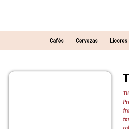
Cafés
Cervezas
Licores
T
Ti
Pr
fr
ta
ro