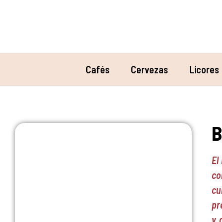
Cafés
Cervezas
Licores
B
El
co
cu
pr
y 