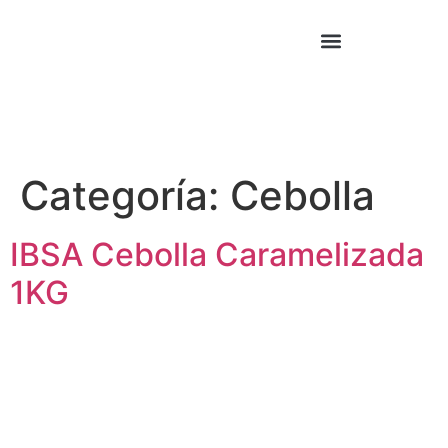
Cocina Asiática
Cocina Mexicana
Categoría:
Cebolla
IBSA Cebolla Caramelizada
1KG