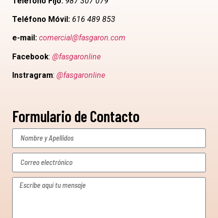
Teléfono Fijo:
987 307 079
Teléfono Móvil:
616 489 853
e-mail:
comercial@fasgaron.com
Facebook
:
@fasgaronline
Instragram
:
@fasgaronline
Formulario de Contacto