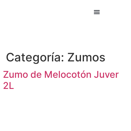
Cocina Asiática
Cocina Mexicana
Categoría:
Zumos
Zumo de Melocotón Juver
2L