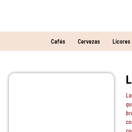
Cafés
Cervezas
Licores
L
La
qu
br
co
co