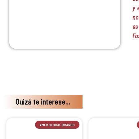
y 
no
es
Fa
Quizá te interese...
AMER GLOBAL BRANDS