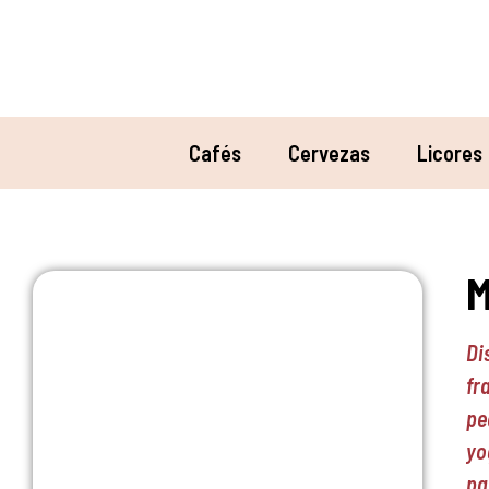
Cafés
Cervezas
Licores
M
Di
fr
pe
yo
pa