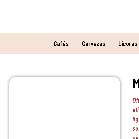
Cafés
Cervezas
Licores
M
Of
ef
li
so
má