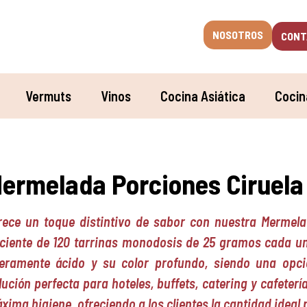
NOSOTROS
CONT
Vermuts
Vinos
Cocina Asiática
Cocin
ermelada Porciones Ciruela
rece un toque distintivo de sabor con nuestra Mermel
iciente de 120 tarrinas monodosis de 25 gramos cada un
geramente ácido y su color profundo, siendo una opci
lución perfecta para hoteles, buffets, catering y cafeterí
xima higiene, ofreciendo a los clientes la cantidad ideal