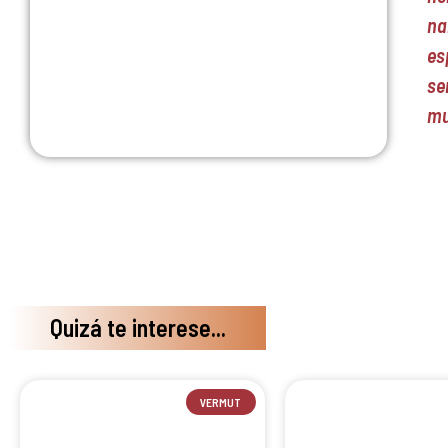
na
es
se
mu
Quizá te interese...
VERMUT