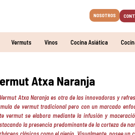
NOSOTROS
CONT
Vermuts
Vinos
Cocina Asiática
Cocin
ermut Atxa Naranja
 Vermut Atxa Naranja es otra de las innovadoras y refre
rmula de vermut tradicional pero con un marcado enfoqu
te vermut se elabora mediante la infusión y maceració
stacando la presencia predominante de la corteza de nara
rbáceos clásicos como el ajenjo. Visualmente, posee un co