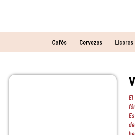
Cafés
Cervezas
Licores
V
El
fó
Es
de
he