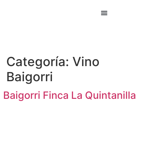
Cocina Asiática
Cocina Mexicana
Categoría:
Vino
Baigorri
Baigorri Finca La Quintanilla