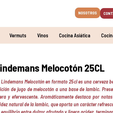
NOSOTROS
CONT
Vermuts
Vinos
Cocina Asiática
Cocin
indemans Melocotón 25CL
 Lindemans Melocotón en formato 25 cl es una cerveza be
ición de jugo de melocotón a una base de lambic. Prese
gera y efervescente. Aromáticamente destaca por nota
idez natural de la lambic, que aporta un carácter refresc
 equilibrio entre dulzor afrutado y ligera acidez, termina