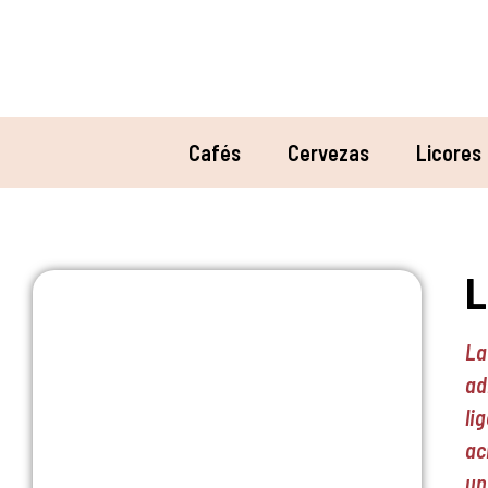
Cafés
Cervezas
Licores
L
La
ad
li
ac
un