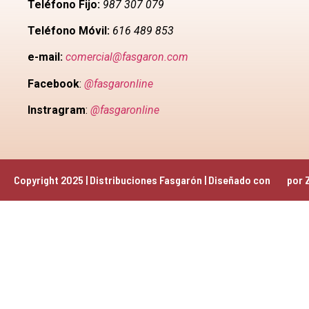
Teléfono Fijo:
987 307 079
Teléfono Móvil:
616 489 853
e-mail:
comercial@fasgaron.com
Facebook
:
@fasgaronline
Instragram
:
@fasgaronline
Copyright 2025 | Distribuciones Fasgarón | Diseñado con 
 por 